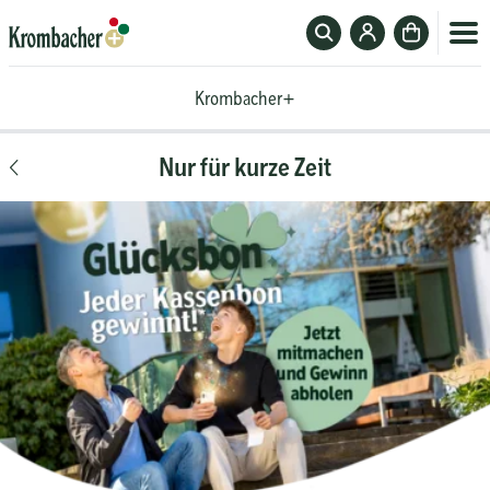
Suchfeld
Zum
Zur
ein-
Krombacher-
Kasse
Krombacher+
oder
Account
Krombacher+
ausblenden
Nur für kurze Zeit