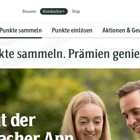
Brauerei
Krombacher+
Shop
Punkte sammeln
Punkte einlösen
Aktionen & Ge
kte sammeln. Prämien genie