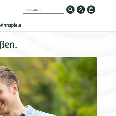
Zum
Zur
Shopsuche
Krombacher-
Kasse
Account
winnspiele
ßen.