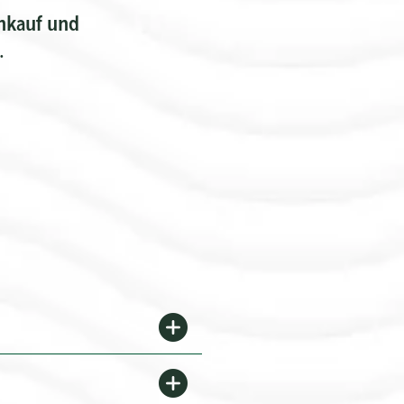
nkauf und
.