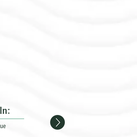
ln:
eue