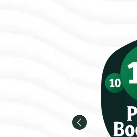
g 10
orken