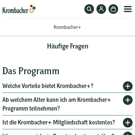
Suchfeld
Zum
Zur
ein-
Krombacher-
Kasse
Krombacher+
oder
Account
Krombacher+
ausblenden
Häufige Fragen
Das Programm
Welche Vorteile bietet Krombacher+?
Ab welchem Alter kann ich am Krombacher+
Programm teilnehmen?
Ist die Krombacher+ Mitgliedschaft kostenlos?