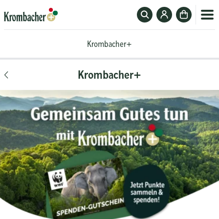
Suchfeld
Zum
Zur
ein-
Krombacher-
Kasse
Krombacher+
oder
Account
Krombacher+
ausblenden
Krombacher+